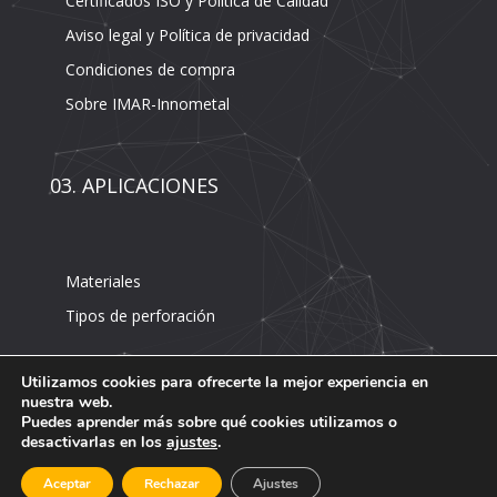
Certificados ISO y Política de Calidad
Aviso legal y Política de privacidad
Condiciones de compra
Sobre IMAR-Innometal
03. APLICACIONES
Materiales
Tipos de perforación
Utilizamos cookies para ofrecerte la mejor experiencia en
nuestra web.
Puedes aprender más sobre qué cookies utilizamos o
desactivarlas en los
ajustes
.
INNOMETAL-IMAR©
*
AVISO LEGAL Y POLÍTICA DE PRIVACIDAD
·
Aceptar
Rechazar
Ajustes
CONDICIONES GENERALES DE VENTA